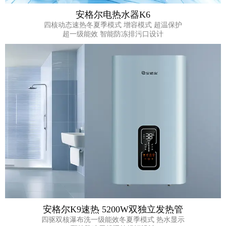
安格尔电热水器K6
四核动态速热冬夏季模式 增容模式 超温保护
超一级能效 智能防冻排污口设计
安格尔K9速热 5200W双独立发热管
四驱双核瀑布洗一级能效冬夏季模式 热水显示