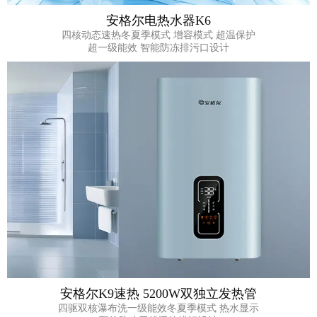
安格尔电热水器K6
四核动态速热冬夏季模式 增容模式 超温保护
超一级能效 智能防冻排污口设计
安格尔K9速热 5200W双独立发热管
四驱双核瀑布洗一级能效冬夏季模式 热水显示