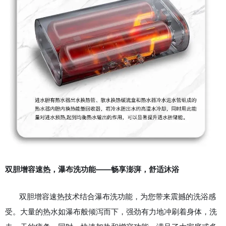
双胆增容速热，瀑布洗功能——畅享澎湃，舒适沐浴
双胆增容速热技术结合瀑布洗功能，为您带来震撼的洗浴感
受。大量的热水如瀑布般倾泻而下，强劲有力地冲刷着身体，洗