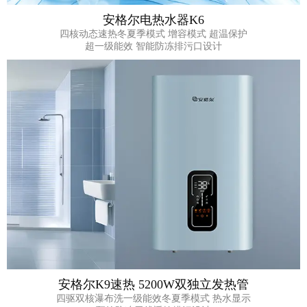
安格尔电热水器K6
四核动态速热冬夏季模式 增容模式 超温保护
超一级能效 智能防冻排污口设计
安格尔K9速热 5200W双独立发热管
四驱双核瀑布洗一级能效冬夏季模式 热水显示